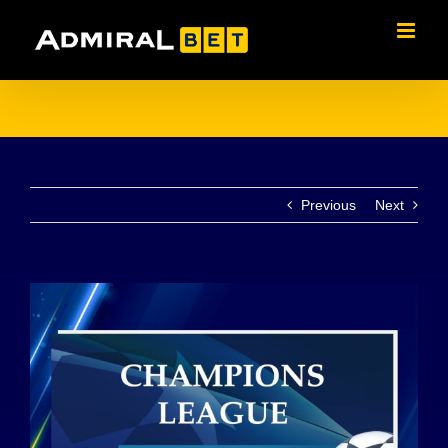
Skip
to
content
Previous
Next
View
Larger
Image