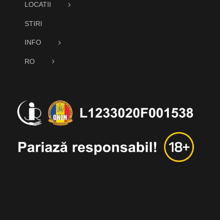
LOCATII
STIRI
INFO
RO