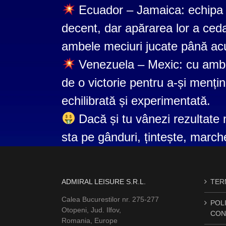
Ecuador – Jamaica: echipa g
decent, dar apărarea lor a ced
ambele meciuri jucate până acu
Venezuela – Mexic: cu ambe
de o victorie pentru a-și mențin
echilibrată și experimentată.
Dacă și tu vânezi rezultate 
sta pe gânduri, țintește, marche
ADMIRAL LEISURE S.R.L.
TERM
Calea Bucurestilor nr. 275-277
POLI
Otopeni, Jud. Ilfov,
CON
Romania, Europe