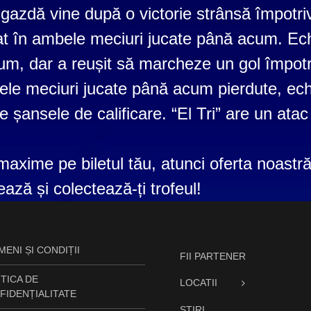
azdă vine după o victorie strânsă împotri
at în ambele meciuri jucate până acum. Ech
m, dar a reușit să marcheze un gol împotri
le meciuri jucate până acum pierdute, ech
e șansele de calificare. “El Tri” are un ata
maxime pe biletul tău, atunci oferta noastr
ază și colectează-ți trofeul!
ENI ȘI CONDIȚII
FII PARTENER
TICA DE
LOCATII
FIDENȚIALITATE
STIRI