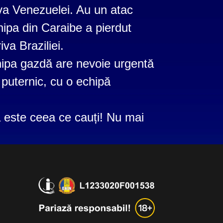
va Venezuelei. Au un atac
ipa din Caraibe a pierdut
va Braziliei.
ipa gazdă are nevoie urgentă
c puternic, cu o echipă
ă este ceea ce cauți! Nu mai