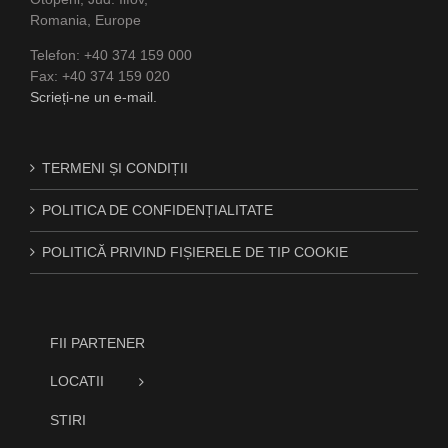
Romania, Europe
Telefon: +40 374 159 000
Fax: +40 374 159 020
Scrieți-ne un e-mail.
TERMENI ȘI CONDIȚII
POLITICA DE CONFIDENȚIALITATE
POLITICĂ PRIVIND FIȘIERELE DE TIP COOKIE
FII PARTENER
LOCATII
STIRI