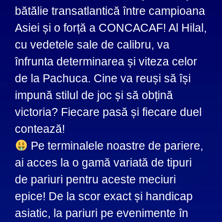
bătălie transatlantică între campioana
Asiei și o forță a CONCACAF! Al Hilal,
cu vedetele sale de calibru, va
înfrunta determinarea și viteza celor
de la Pachuca. Cine va reuși să își
impună stilul de joc și să obțină
victoria? Fiecare pasă și fiecare duel
contează!
Pe terminalele noastre de pariere,
ai acces la o gamă variată de tipuri
de pariuri pentru aceste meciuri
epice! De la scor exact și handicap
asiatic, la pariuri pe evenimente în