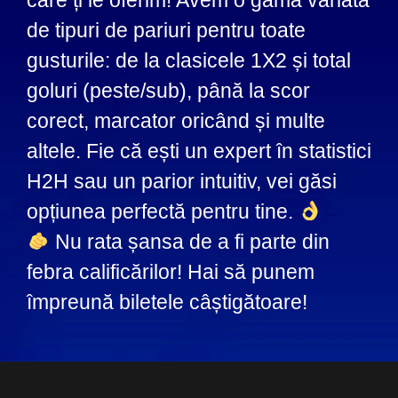
care ți le oferim! Avem o gamă variată
de tipuri de pariuri pentru toate
gusturile: de la clasicele 1X2 și total
goluri (peste/sub), până la scor
corect, marcator oricând și multe
altele. Fie că ești un expert în statistici
H2H sau un parior intuitiv, vei găsi
opțiunea perfectă pentru tine.
Nu rata șansa de a fi parte din
febra calificărilor! Hai să punem
împreună biletele câștigătoare!