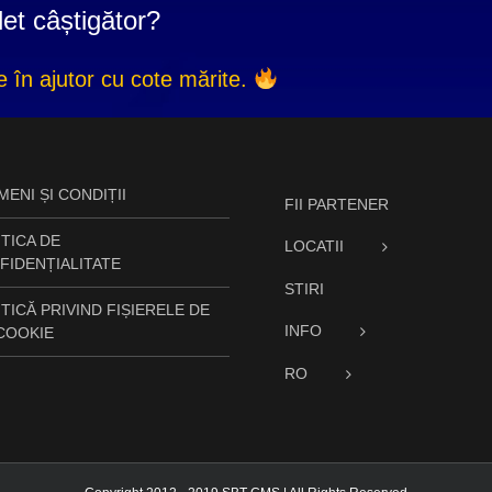
let câștigător?
ne în ajutor cu cote mărite.
ENI ȘI CONDIȚII
FII PARTENER
TICA DE
LOCATII
FIDENȚIALITATE
STIRI
TICĂ PRIVIND FIȘIERELE DE
INFO
 COOKIE
RO