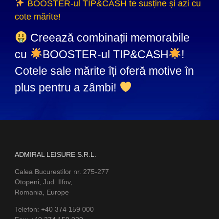
BOOSTER-ul TIP&CASH te susține și azi cu
cote mărite!
Creează combinații memorabile
cu
BOOSTER-ul TIP&CASH
!
Cotele sale mărite îți oferă motive în
plus pentru a zâmbi!
ADMIRAL LEISURE S.R.L.
Calea Bucurestilor nr. 275-277
Otopeni, Jud. Ilfov,
Romania, Europe
Telefon: +40 374 159 000