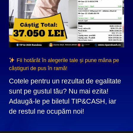
Fii hotărât în alegerile tale și pune mâna pe
câștiguri de pus în ramă!
Cotele pentru un rezultat de egalitate
sunt pe gustul tău? Nu mai ezita!
Adaugă-le pe biletul TIP&CASH, iar
de restul ne ocupăm noi!