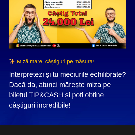
Miză mare, câștiguri pe măsura!
Interpretezi și tu meciurile echilibrate?
Dacă da, atunci mărește miza pe
biletul TIP&CASH și poți obține
câștiguri incredibile!