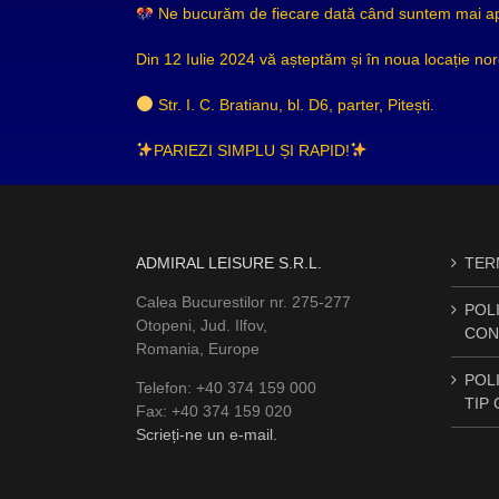
Ne bucurăm de fiecare dată când suntem mai apro
Din 12 Iulie 2024 vă așteptăm și în noua locație no
Str. I. C. Bratianu, bl. D6, parter, Pitești.
PARIEZI SIMPLU ȘI RAPID!
ADMIRAL LEISURE S.R.L.
TERM
Calea Bucurestilor nr. 275-277
POLI
Otopeni, Jud. Ilfov,
CON
Romania, Europe
POLI
Telefon: +40 374 159 000
TIP
Fax: +40 374 159 020
Scrieți-ne un e-mail.