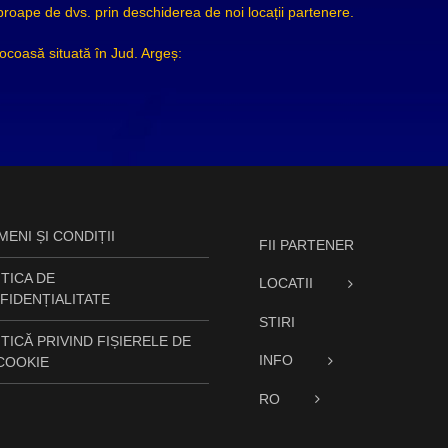
ape de dvs. prin deschiderea de noi locații partenere.
rocoasă situată în Jud. Argeș:
ENI ȘI CONDIȚII
FII PARTENER
TICA DE
LOCATII
FIDENȚIALITATE
STIRI
TICĂ PRIVIND FIȘIERELE DE
INFO
 COOKIE
RO