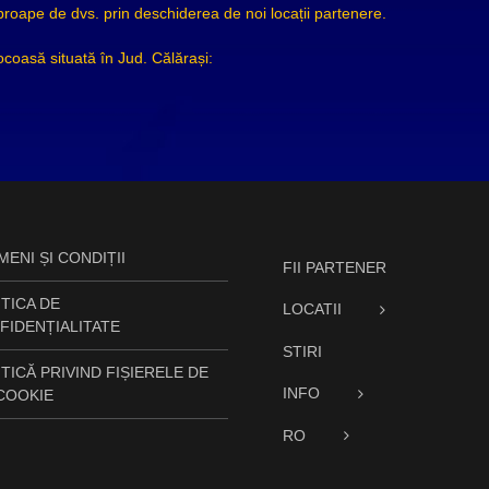
ape de dvs. prin deschiderea de noi locații partenere.
ocoasă situată în Jud. Călărași:
ENI ȘI CONDIȚII
FII PARTENER
TICA DE
LOCATII
FIDENȚIALITATE
STIRI
TICĂ PRIVIND FIȘIERELE DE
INFO
 COOKIE
RO