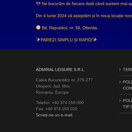
Ne bucurăm de fiecare dată când suntem mai apro
Din 4 Iunie 2024 vă așteptăm și în noua locație nor
Bd. Republicii, nr. 58, Oltenița.
PARIEZI SIMPLU ȘI RAPID!
ADMIRAL LEISURE S.R.L.
TERM
Calea Bucurestilor nr. 275-277
POLI
Otopeni, Jud. Ilfov,
CON
Romania, Europe
POLI
Telefon: +40 374 159 000
TIP
Fax: +40 374 159 020
Scrieți-ne un e-mail.