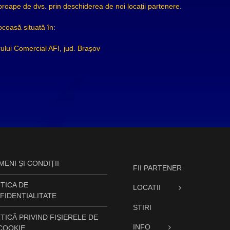
ape de dvs. prin deschiderea de noi locații partenere.
coasă situată în:
ului Comercial AFI, jud. Brașov
ENI ȘI CONDIȚII
FII PARTENER
TICA DE
LOCATII
FIDENȚIALITATE
STIRI
TICĂ PRIVIND FIȘIERELE DE
INFO
 COOKIE