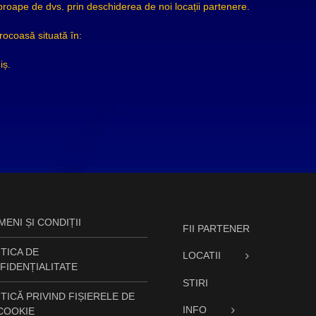
ape de dvs. prin deschiderea de noi locații partenere.
rocoasă situată în:
iș.
ENI ȘI CONDIȚII
FII PARTENER
TICA DE
LOCATII
FIDENȚIALITATE
STIRI
TICĂ PRIVIND FIȘIERELE DE
INFO
 COOKIE