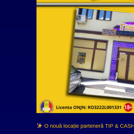
O nouă locație parteneră TIP & CASH