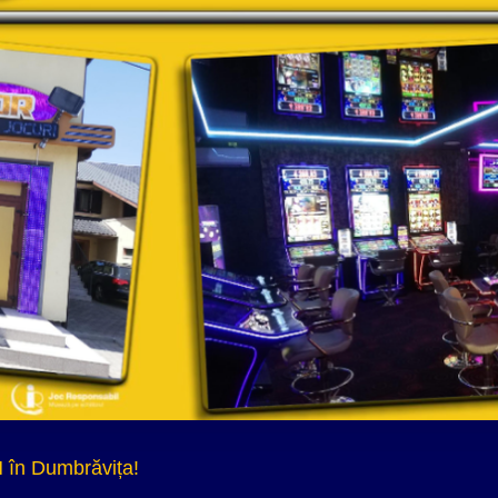
 în Dumbrăvița!