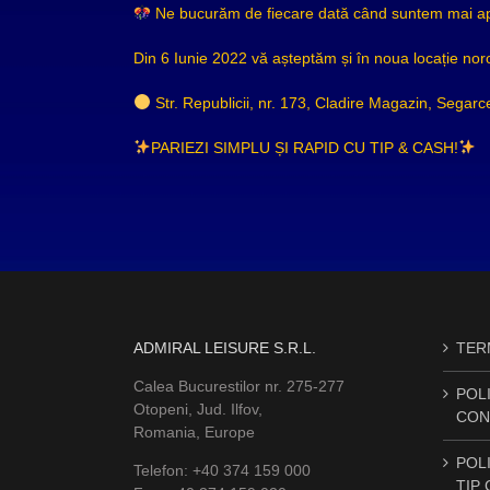
Ne bucurăm de fiecare dată când suntem mai apro
Din 6 Iunie 2022 vă așteptăm și în noua locație nor
Str. Republicii, nr. 173, Cladire Magazin, Segarce
PARIEZI SIMPLU ȘI RAPID CU TIP & CASH!
ADMIRAL LEISURE S.R.L.
TERM
Calea Bucurestilor nr. 275-277
POLI
Otopeni, Jud. Ilfov,
CON
Romania, Europe
POLI
Telefon: +40 374 159 000
TIP