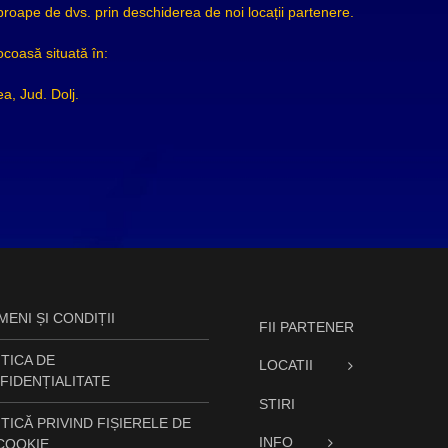
ape de dvs. prin deschiderea de noi locații partenere.
ocoasă situată în:
a, Jud. Dolj.
ENI ȘI CONDIȚII
FII PARTENER
TICA DE
LOCATII
FIDENȚIALITATE
STIRI
TICĂ PRIVIND FIȘIERELE DE
INFO
 COOKIE