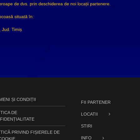
ape de dvs. prin deschiderea de noi locații partenere.
coasă situată în:
, Jud. Timiș
ENI ȘI CONDIȚII
FII PARTENER
TICA DE
LOCATII
FIDENȚIALITATE
STIRI
TICĂ PRIVIND FIȘIERELE DE
INFO
 COOKIE