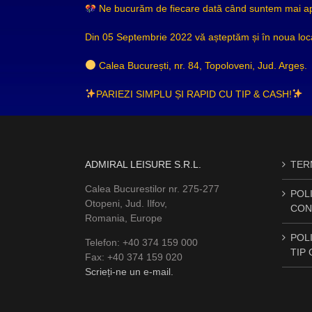
Ne bucurăm de fiecare dată când suntem mai apro
Din 05 Septembrie 2022 vă așteptăm și în noua loca
Calea București, nr. 84, Topoloveni, Jud. Argeș.
PARIEZI SIMPLU ȘI RAPID CU TIP & CASH!
ADMIRAL LEISURE S.R.L.
TERM
Calea Bucurestilor nr. 275-277
POLI
Otopeni, Jud. Ilfov,
CON
Romania, Europe
POLI
Telefon: +40 374 159 000
TIP
Fax: +40 374 159 020
Scrieți-ne un e-mail.