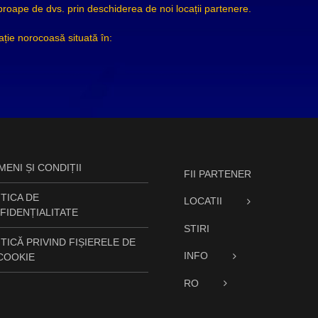
ape de dvs. prin deschiderea de noi locații partenere.
ție norocoasă situată în:
ENI ȘI CONDIȚII
FII PARTENER
TICA DE
LOCATII
FIDENȚIALITATE
STIRI
TICĂ PRIVIND FIȘIERELE DE
INFO
 COOKIE
RO