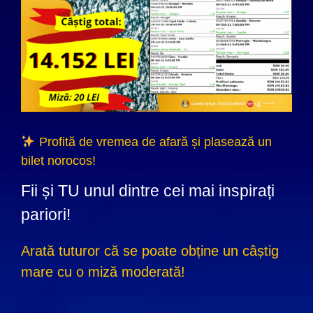
Profită de vremea de afară și plasează un
bilet norocos!
Fii și TU unul dintre cei mai inspirați
pariori!
Arată tuturor că se poate obține un câștig
mare cu o miză moderată!