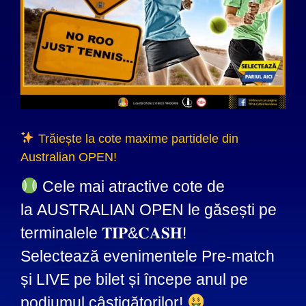
Trăiește la cote maxime partidele din
Australian OPEN!
Cele mai atractive cote de
la AUSTRALIAN OPEN le găsești pe
terminalele 𝐓𝐈𝐏&𝐂𝐀𝐒𝐇!
Selectează evenimentele Pre-match
și LIVE pe bilet și începe anul pe
podiumul câștigătorilor!