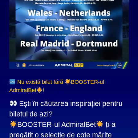
Nu există bilet fără
BOOSTER-ul
AdmiralBet
!
Ești în căutarea inspirației pentru
biletul de azi?
BOOSTER-ul AdmiralBet
ți-a
pregătit o selecție de cote mărite