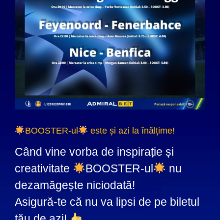
BOOSTER-ul
este și azi la înălțime!
Când vine vorba de inspirație și
creativitate
BOOSTER-ul
nu
dezamăgește niciodată!
Asigură-te că nu va lipsi de pe biletul
tău de azi!