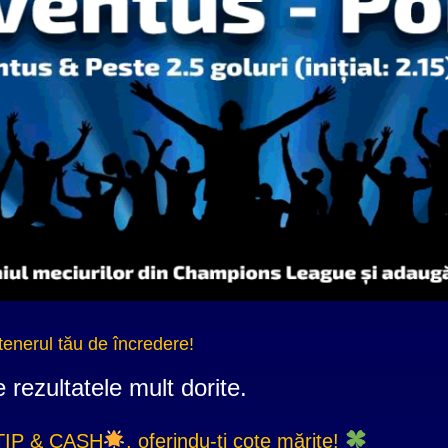
tenerul tău de încredere!
 rezultatele mult dorite.
TIP & CASH
, oferindu-ți cote mărite!