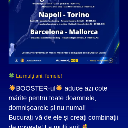
La mulți ani, femeie!
BOOSTER-ul
aduce azi cote
mărite pentru toate doamnele,
domnișoarele și nu numai!
Bucurați-vă de ele și creați combinații
de poveste! La mulți ani!