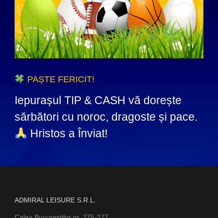
PAȘTE FERICIT!
Iepurașul TIP & CASH vă dorește
sărbători cu noroc, dragoste și pace.
Hristos a Înviat!
ADMIRAL LEISURE S.R.L.
Calea Bucurestilor nr. 275-277