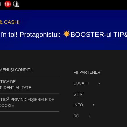
 & CASH!
în toi! Protagonistul:
BOOSTER-ul TI
ENI ȘI CONDIȚII
FII PARTENER
TICA DE
LOCATII
FIDENȚIALITATE
STIRI
TICĂ PRIVIND FIȘIERELE DE
INFO
 COOKIE
RO