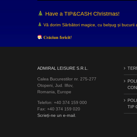
Have a TIP&CASH Christmas!
Vă dorim Sărbători magice, cu belșug și bucurii al
𝐂𝐫𝐚̆𝐜𝐢𝐮𝐧 𝐟𝐞𝐫𝐢𝐜𝐢𝐭!
ADMIRAL LEISURE S.R.L.
TERM
Calea Bucurestilor nr. 275-277
POLI
Otopeni, Jud. Ilfov,
CON
Romania, Europe
POLI
Telefon: +40 374 159 000
TIP
Fax: +40 374 159 020
Scrieți-ne un e-mail.