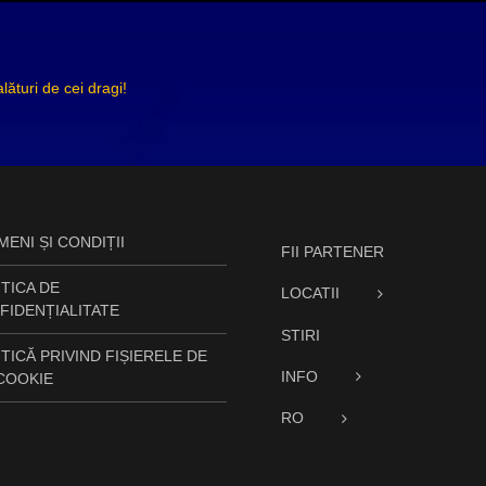
ături de cei dragi!
ENI ȘI CONDIȚII
FII PARTENER
TICA DE
LOCATII
FIDENȚIALITATE
STIRI
TICĂ PRIVIND FIȘIERELE DE
INFO
 COOKIE
RO