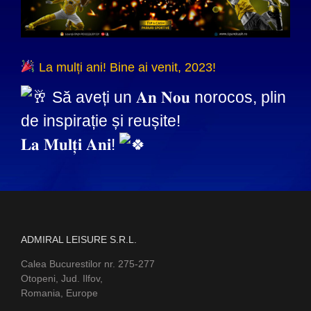
La mulți ani! Bine ai venit, 2023!
Să aveți un 𝐀𝐧 𝐍𝐨𝐮 norocos, plin
de inspirație și reușite!
𝐋𝐚 𝐌𝐮𝐥𝐭̦𝐢 𝐀𝐧𝐢!
ADMIRAL LEISURE S.R.L.
Calea Bucurestilor nr. 275-277
Otopeni, Jud. Ilfov,
Romania, Europe