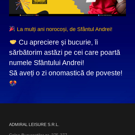
La mulți ani norocoși, de Sfântul Andrei!
Cu apreciere și bucurie, îi
sărbătorim astăzi pe cei care poartă
numele Sfântului Andrei!
Să aveți o zi onomastică de poveste!
ADMIRAL LEISURE S.R.L.
Calea Bucurestilor nr. 275-277