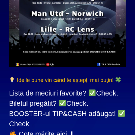
Ideile bune vin când te aștepți mai puțin!
Lista de meciuri favorite?
Check.
Biletul pregătit?
Check.
BOOSTER-ul TIP&CASH adăugat!
Check.
Cote mărite aici ⬇