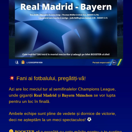
Fani ai fotbalului, pregătiți-vă!
Azi are loc meciul tur al semifinalelor Champions League,
unde giganții 𝐑𝐞𝐚𝐥 𝐌𝐚𝐝𝐫𝐢𝐝 și 𝐁𝐚𝐲𝐞𝐫𝐧 𝐌𝐮̈𝐧𝐜𝐡𝐞𝐧 se vor lupta
pentru un loc în finală.
Ambele echipe sunt pline de vedete și dornice de victorie,
deci ne așteptăm la un meci spectaculos!
𝐁𝐎𝐎𝐒𝐓𝐄𝐑-𝐮𝐥 e pregătit cu cote mărite pentru a te susține