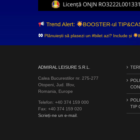
Trend Alert:
BOOSTER-ul TIP&CA
Plănuiești să plasezi un #bilet azi? Include și

ADMIRAL LEISURE S.R.L.
TERM
Calea Bucurestilor nr. 275-277
POLI
Otopeni, Jud. Ilfov,
CON
Romania, Europe
POLI
Telefon: +40 374 159 000
TIP
Fax: +40 374 159 020
Scrieți-ne un e-mail.