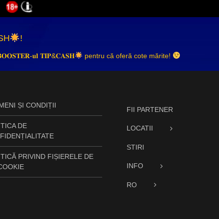
SH
!
𝐎𝐎𝐒𝐓𝐄𝐑-𝐮𝐥 𝐓𝐈𝐏&𝐂𝐀𝐒𝐇
pentru că oferă cote mărite!
ENI ȘI CONDIȚII
FII PARTENER
TICA DE
LOCATII
FIDENȚIALITATE
STIRI
TICĂ PRIVIND FIȘIERELE DE
INFO
 COOKIE
RO