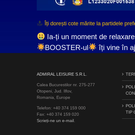
Îți dorești cote mărite la partidele pre
Ia-ți un moment de relaxare
BOOSTER-ul
îți vine în 
ADMIRAL LEISURE S.R.L.
TERM
Calea Bucurestilor nr. 275-277
POLI
Otopeni, Jud. Ilfov,
CON
Romania, Europe
POLI
Telefon: +40 374 159 000
TIP
Fax: +40 374 159 020
Scrieți-ne un e-mail.