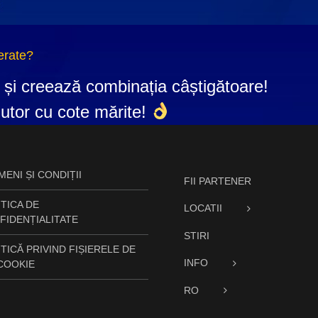
ferate?
 și creează combinația câștigătoare!
ajutor cu cote mărite!
ENI ȘI CONDIȚII
FII PARTENER
TICA DE
LOCATII
FIDENȚIALITATE
STIRI
TICĂ PRIVIND FIȘIERELE DE
INFO
 COOKIE
RO