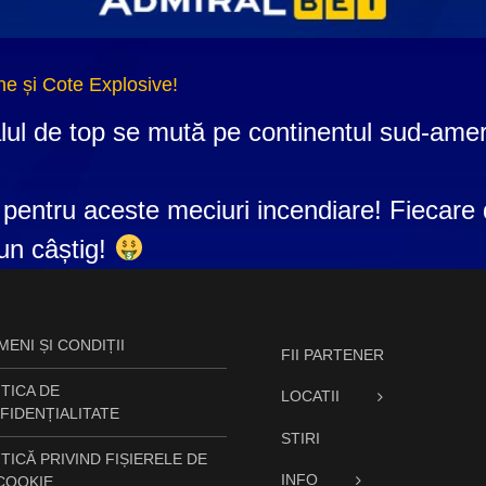
e și Cote Explosive!
lul de top se mută pe continentul sud-amer
 pentru aceste meciuri incendiare! Fiecare d
un câștig!
ENI ȘI CONDIȚII
FII PARTENER
TICA DE
LOCATII
FIDENȚIALITATE
STIRI
TICĂ PRIVIND FIȘIERELE DE
INFO
 COOKIE