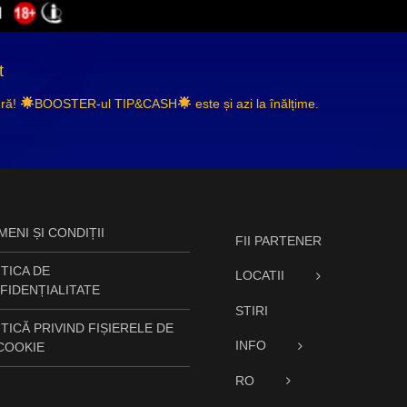
t
ură!
BOOSTER-ul TIP&CASH
este și azi la înălțime.
ENI ȘI CONDIȚII
FII PARTENER
TICA DE
LOCATII
FIDENȚIALITATE
STIRI
TICĂ PRIVIND FIȘIERELE DE
INFO
 COOKIE
RO