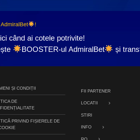
AdmiralBet
!
ci când ai cotele potrivite!
ește
BOOSTER-ul AdmiralBet
și trans
ENI ȘI CONDIȚII
FII PARTENER
TICA DE
LOCATII
FIDENȚIALITATE
STIRI
TICĂ PRIVIND FIȘIERELE DE
INFO
 COOKIE
RO