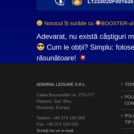
Norocul îți surâde cu
BOOSTER-ul 
Adevarat, nu există câștiguri mi
Cum le obții? Simplu: folos
răsunătoare!
ADMIRAL LEISURE S.R.L.
TERM
Calea Bucurestilor nr. 275-277
POLI
Otopeni, Jud. Ilfov,
CON
Romania, Europe
POLI
Telefon: +40 374 159 000
TIP
Fax: +40 374 159 020
Scrieți-ne un e-mail.