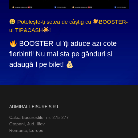
Potolește-ți setea de câștig cu
BOOSTER-
ul TIP&CASH
!
BOOSTER-ul îți aduce azi cote
fierbinți! Nu mai sta pe gânduri și
adaugă-l pe bilet!
ADMIRAL LEISURE S.R.L.
Calea Bucurestilor nr. 275-277
Otopeni, Jud. Ilfov,
Romania, Europe