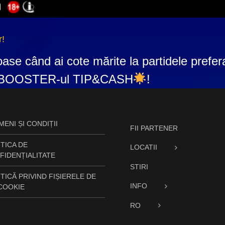
r!
ase când ai cote mărite la partidele prefer
BOOSTER-ul TIP&CASH
!
ENI ȘI CONDIȚII
FII PARTENER
TICA DE
LOCATII
FIDENȚIALITATE
STIRI
TICĂ PRIVIND FIȘIERELE DE
INFO
 COOKIE
RO