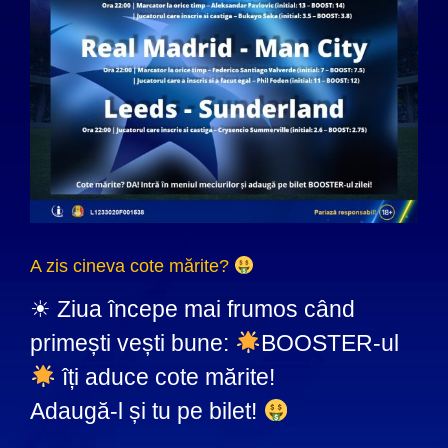
A zis cineva cote mărite?
☀ Ziua începe mai frumos când
primești vești bune:
BOOSTER-ul
îți aduce cote mărite!
Adaugă-l și tu pe bilet!