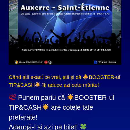
Când știi exact ce vrei, știi și că
BOOSTER-ul
TIP&CASH
îți aduce azi cote mărite!
Punem pariu că
BOOSTER-ul
TIP&CASH
are cotele tale
preferate!
Adaugă-l și azi pe bilet!