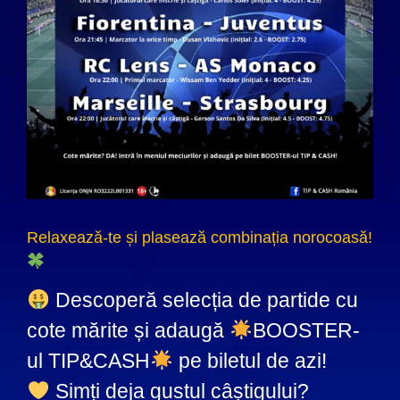
Relaxează-te și plasează combinația norocoasă!
Descoperă selecția de partide cu
cote mărite și adaugă
BOOSTER-
ul TIP&CASH
pe biletul de azi!
Simți deja gustul câștigului?