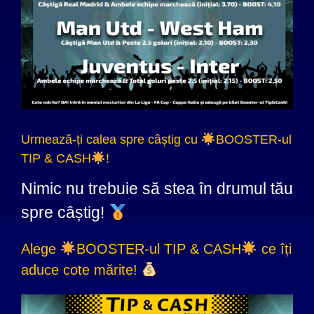
Urmează-ți calea spre câștig cu
BOOSTER-ul
TIP & CASH
!
Nimic nu trebuie să stea în drumul tău
spre câștig!
Alege
BOOSTER-ul TIP & CASH
ce îți
aduce
cote
mărite!