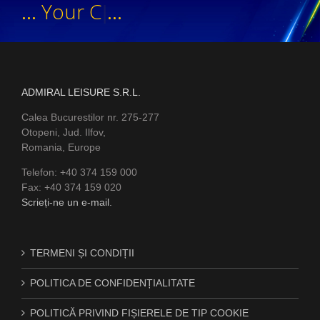
...
Y
o
u
r
C
o
...
|
.
ADMIRAL LEISURE S.R.L.
Calea Bucurestilor nr. 275-277
Otopeni, Jud. Ilfov,
Romania, Europe
Telefon: +40 374 159 000
Fax: +40 374 159 020
Scrieți-ne un e-mail.
TERMENI ȘI CONDIȚII
POLITICA DE CONFIDENȚIALITATE
POLITICĂ PRIVIND FIȘIERELE DE TIP COOKIE