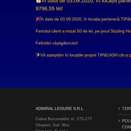
În data de 03.09.2020, în locația par
9796.55 lei!
În data de 03.09.2020, în locația parteneră TIP
Fericitul client a mizat 50 de lei, pe jocul Sizzling 
Felicitări câștigătorului!
Vă așteptăm în locațiile proprii TIP&CASH cât și
ADMIRAL LEISURE S.R.L.
TERM
Calea Bucurestilor nr. 275-277
POLI
Otopeni, Jud. Ilfov,
CON
Romania, Europe