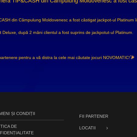
teneră TIP&CASH din Câmpulung Moldovenesc a fost câsti
&CASH din Câmpulung Moldovenesc a fost câstigat jackpot-ul Platinum în
Hot Deluxe, după 2 mâni clientul a fost suprins de jackpotut-ul Platinum.
 partenere pentru a vă distra la cele mai căutate jocuri NOVOMATIC!
ENI ȘI CONDIȚII
FII PARTENER
TICA DE
LOCATII
FIDENȚIALITATE