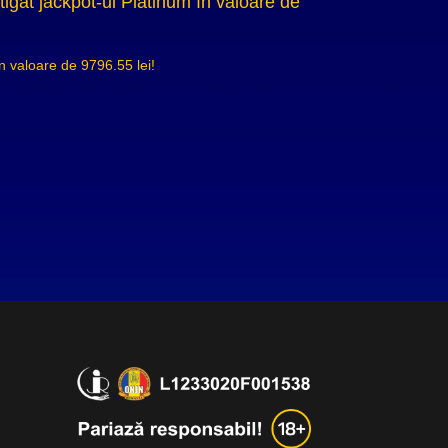
gat jackpot-ul Platinum în valoare de
 valoare de 9796.55 lei!