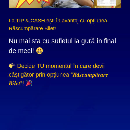
La TIP & CASH ești în avantaj cu opțiunea
Răscumpărare Bilet!
Nu mai sta cu sufletul la gură în final
de meci!
Decide TU momentul în care devii
câștigător prin opțiunea “𝑹𝒂̆𝒔𝒄𝒖𝒎𝒑𝒂̆𝒓𝒂𝒓𝒆
𝑩𝒊𝒍𝒆𝒕”!