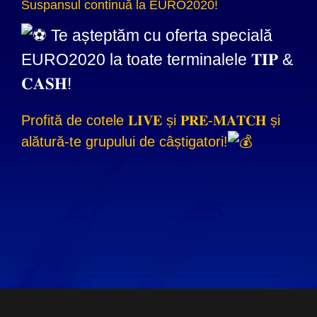
Suspansul continuă la EURO2020!
Te așteptăm cu oferta specială
EURO2020 la toate terminalele 𝐓𝐈𝐏 &
𝐂𝐀𝐒𝐇!
Profită de cotele 𝐋𝐈𝐕𝐄 și 𝐏𝐑𝐄-𝐌𝐀𝐓𝐂𝐇 și
alătură-te grupului de câștigatori!