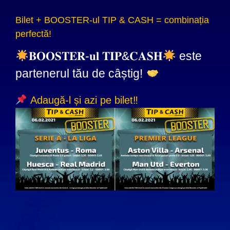
Bilet + BOOSTER-ul TIP & CASH = combinația
perfectă!
𝐁𝐎𝐎𝐒𝐓𝐄𝐑-𝐮𝐥 𝐓𝐈𝐏&𝐂𝐀𝐒𝐇
este
partenerul tău de
câștig
!
Adaugă-l și azi pe bilet
‼