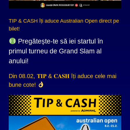
TIP & CASH îți aduce Australian Open direct pe
bilet!
Pregătește-te să iei startul în
primul turneu de
Grand Slam
al
anului!
Din 08.02, 𝐓𝐈𝐏 & 𝐂𝐀𝐒𝐇 îți aduce cele mai
bune cote!