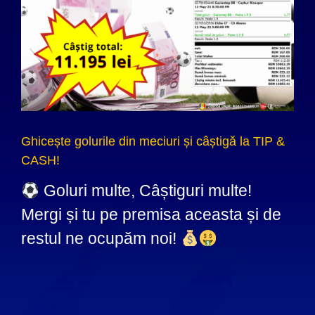
Ghicește golurile din meciuri și câștigă la TIP &
CASH!
Goluri multe, Câștiguri multe!
Mergi și tu pe premisa aceasta și de
restul ne ocupăm noi!