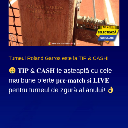
Turneul Roland Garros este la TIP & CASH!
𝐓𝐈𝐏 & 𝐂𝐀𝐒𝐇 te așteaptă cu cele
mai bune oferte 𝐩𝐫𝐞-𝐦𝐚𝐭𝐜𝐡 𝐬𝐢 𝐋𝐈𝐕𝐄
pentru turneul de zgură al anului!